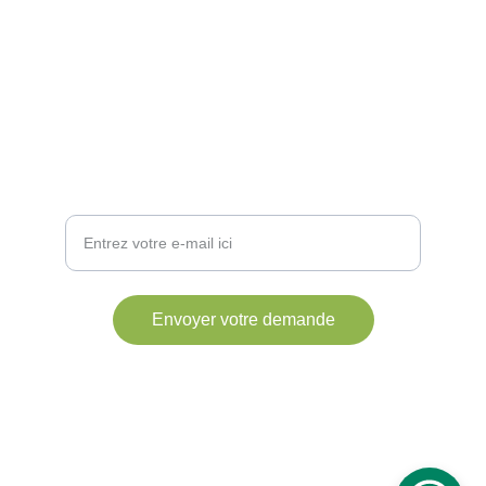
Suivez - nous !
Votre adresse e-mail
Envoyer votre demande
Conditions 
générales
© 2024. All rights 
Politique de 
reserved.   Déveloped 
confidentialité
by      
KOLONGATECH