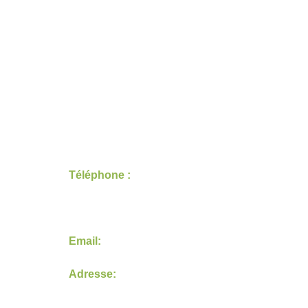
Services
Nettoyage de vos locaux
Nettoyage industriel
Entretien de vos vitreries
Remise en état après travaux
Nettoyage Copropriété
Contact
Téléphone : 
07 46 43 49 53
02 53 35 07 23
+33 6 41 01 86 20
Email:
 contact@ramaproprete.com
Adresse:
60 Boulevard du maréchal Alphonse 
Juin 44100 NANTES